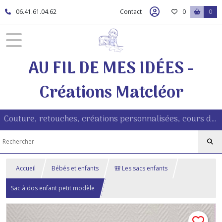
06.41.61.04.62
Contact
0
0
AU FIL DE MES IDÉES -
Créations Matcléor
Couture, retouches, créations personnalisées, cours de couture à Morestel (38510)
Accueil
Bébés et enfants
🎒 Les sacs enfants
Sac à dos enfant petit modèle