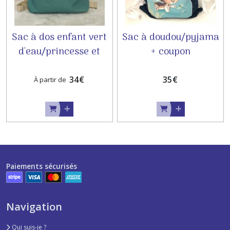
Sac à dos enfant vert
Sac à doudou/pyjama
d'eau/princesse et
+ coupon
licorne
34
€
35
€
À partir de
Paiements sécurisés
Navigation
Qui suis-je ?