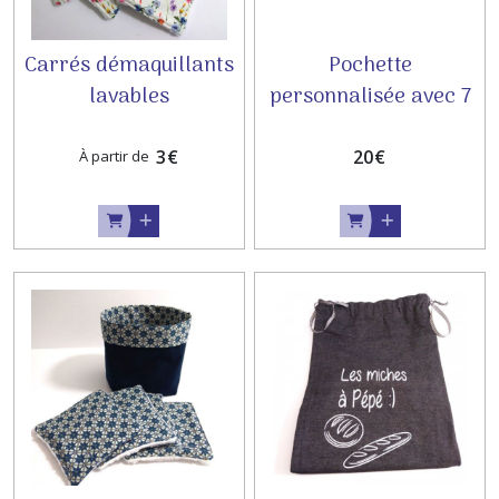
Carrés démaquillants
Pochette
lavables
personnalisée avec 7
personnalisés
lingettes
démaquillantes
3
€
20
€
À partir de
lavables