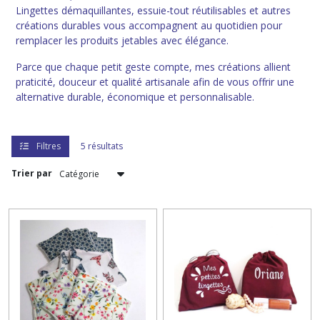
Lingettes démaquillantes, essuie-tout réutilisables et autres
🌿
créations durables vous accompagnent au quotidien pour
Les
remplacer les produits jetables avec élégance.
essentiels
zéro
Parce que chaque petit geste compte, mes créations allient
déchet
(5)
praticité, douceur et qualité artisanale afin de vous offrir une
alternative durable, économique et personnalisable.
Afficher
Filtres
5 résultats
les
résultats
Trier par