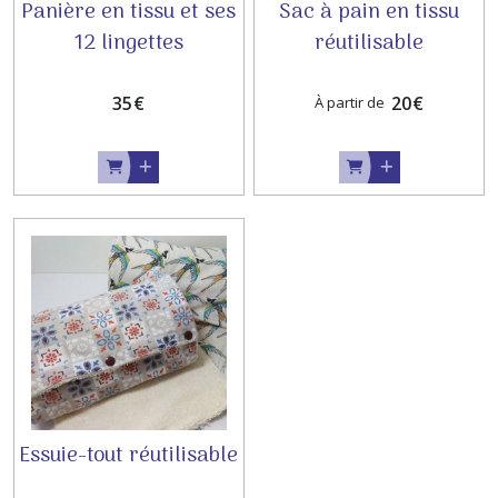
Panière en tissu et ses
Sac à pain en tissu
12 lingettes
réutilisable
démaquillantes
lavables
35
€
20
€
À partir de
Essuie-tout réutilisable