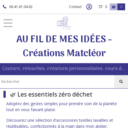
Fermer
06.41.61.04.62
Contact
0
0
FILTRES
AU FIL DE MES IDÉES -
Tous
les
produits
Créations Matcléor
Famille
&
quotidien
Couture, retouches, créations personnalisées, cours de couture à Morestel (38510)
👜
Sacs,
trousses,
🌿 Les essentiels zéro déchet
tabliers
et
Adoptez des gestes simples pour prendre soin de la planète
accessoires
tout en vous faisant plaisir.
personnalisés
(10)
Découvrez une sélection d'accessoires textiles lavables et
réutilisables, confectionnés à la main dans mon atelier.