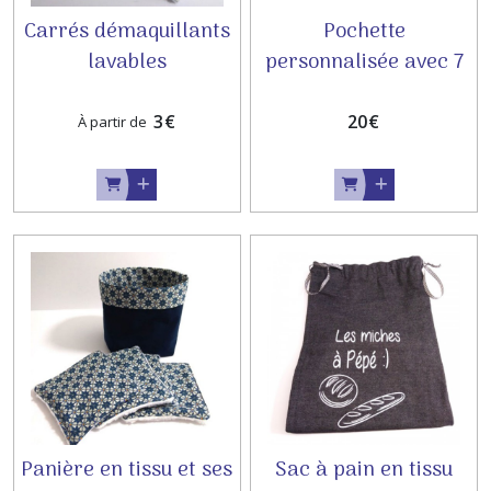
Carrés démaquillants
Pochette
lavables
personnalisée avec 7
personnalisés
lingettes
démaquillantes
3
€
20
€
À partir de
lavables
Panière en tissu et ses
Sac à pain en tissu