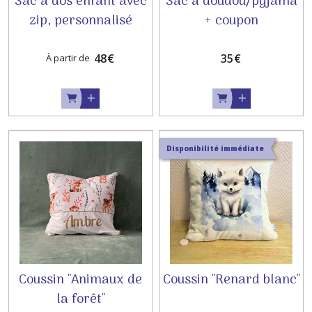
Sac à dos enfant avec
Sac à doudou/pyjama
zip, personnalisé
+ coupon
prénom
48
€
35
€
À partir de
Disponibilité immédiate
Coussin "Animaux de
Coussin "Renard blanc"
la forêt"