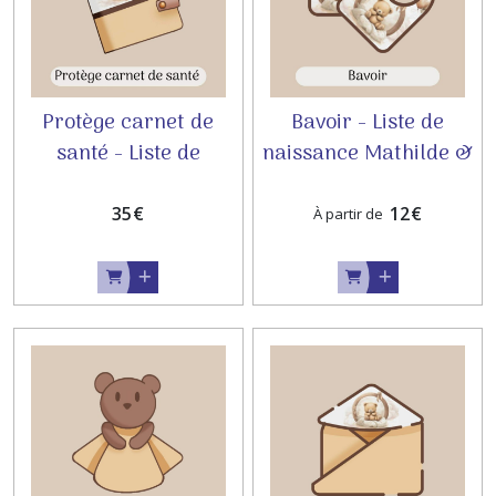
Protège carnet de
Bavoir - Liste de
santé - Liste de
naissance Mathilde &
naissance Mathilde &
Florent
Florent
35
€
12
€
À partir de