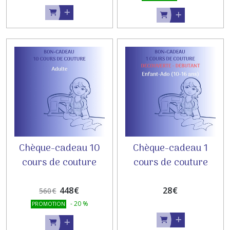
Chèque-cadeau 10
Chèque-cadeau 1
cours de couture
cours de couture
ADULTE
(1h30) ENFANT & ADO
- DECOUVERTE
448
€
28
€
560
€
DEBUTANT
-
20
%
PROMOTION