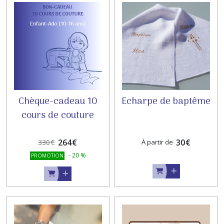
Chèque-cadeau 10
Echarpe de baptême
cours de couture
ENFANT
264
€
30
€
330
€
À partir de
-
20
%
PROMOTION