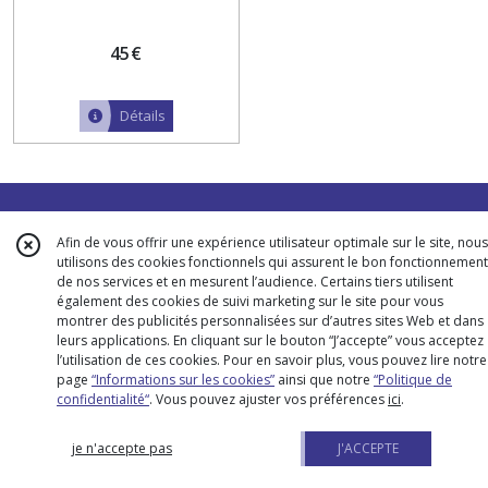
& Florent
45
€
Détails
Paiements sécurisés
Afin de vous offrir une expérience utilisateur optimale sur le site, nous
utilisons des cookies fonctionnels qui assurent le bon fonctionnement
de nos services et en mesurent l’audience. Certains tiers utilisent
également des cookies de suivi marketing sur le site pour vous
Navigation
montrer des publicités personnalisées sur d’autres sites Web et dans
leurs applications. En cliquant sur le bouton “J’accepte” vous acceptez
Qui suis-je ?
l’utilisation de ces cookies. Pour en savoir plus, vous pouvez lire notre
page
“Informations sur les cookies”
ainsi que notre
“Politique de
Conditions générales de vente
confidentialité“
. Vous pouvez ajuster vos préférences
ici
.
Contact
je n'accepte pas
J'ACCEPTE
Mentions légales