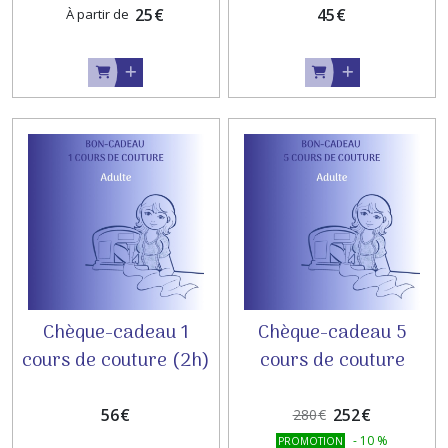
DEBUTANT
25
€
45
€
À partir de
Chèque-cadeau 1
Chèque-cadeau 5
cours de couture (2h)
cours de couture
ADULTE
ADULTE
56
€
252
€
280
€
-
10
%
PROMOTION