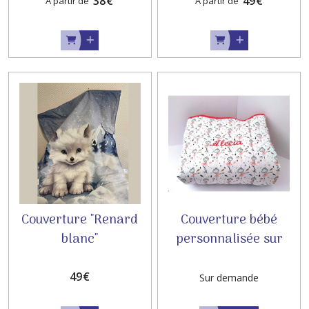
38
€
49
€
À partir de
À partir de
Couverture "Renard
Couverture bébé
blanc"
personnalisée sur
mesure
49
€
Sur demande