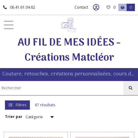
Fermer
06.41.61.04.62
Contact
0
0
FILTRES
AU FIL DE MES IDÉES -
Tous
les
produits
Créations Matcléor
Bébés
et
Couture, retouches, créations personnalisées, cours de couture à Morestel (38510)
enfants
(34)
Famille
&
quotidien
Filtres
67 résultats
(15)
Trier par
Chèques-
cadeau
(8)