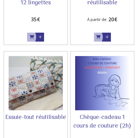
12 lingettes
réutilisable
démaquillantes
lavables
35
€
20
€
À partir de
Essuie-tout réutilisable
Chèque-cadeau 1
cours de couture (2h)
ADULTE - INITIATION