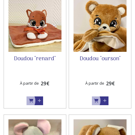
Mariage
&
évènements
(2)
Liste
de
naissance
Mathilde
Doudou "renard"
Doudou "ourson"
&
Florent
(8)
29
€
29
€
À partir de
À partir de
Afficher
les
résultats