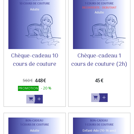
Chèque-cadeau 10
Chèque-cadeau 1
cours de couture
cours de couture (2h)
ADULTE
ADULTE - INITIATION
DEBUTANT
448
€
45
€
560
€
-
20
%
PROMOTION